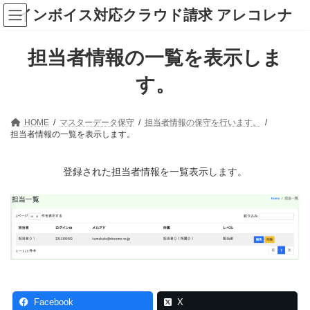
コ
ナ
インボイス対応クラウド請求 アレコレナ
ン
ビ
テ
ゲ
ン
ー
担当者情報の一覧を表示しま
ツ
シ
へ
ョ
ス
ン
す。
キ
に
ッ
移
プ
動
HOME
マスターデータ保守
担当者情報の保守を行います。
担当者情報の一覧を表示します。
登録された担当者情報を一覧表示します。
Facebook
X