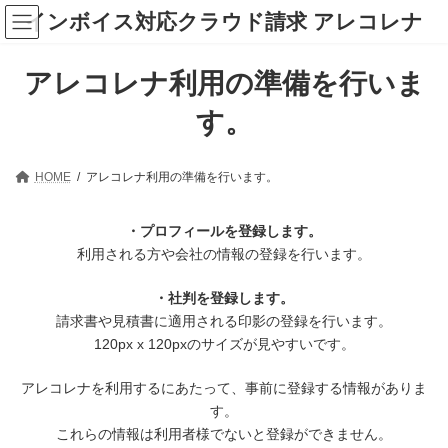
コ
ナ
インボイス対応クラウド請求 アレコレナ
ン
ビ
テ
ゲ
ン
ー
アレコレナ利用の準備を行いま
ツ
シ
へ
ョ
ス
ン
す。
キ
に
ッ
移
プ
動
HOME
アレコレナ利用の準備を行います。
・プロフィールを登録します。
利用される方や会社の情報の登録を行います。
・社判を登録します。
請求書や見積書に適用される印影の登録を行います。
120px x 120pxのサイズが見やすいです。
アレコレナを利用するにあたって、事前に登録する情報がありま
す。
これらの情報は利用者様でないと登録ができません。