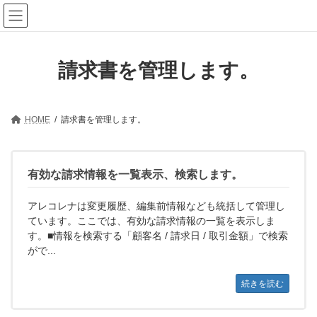
コ
ナ
インボイス対応クラウド請求 アレコレナ
ン
ビ
テ
ゲ
ン
ー
ツ
シ
請求書を管理します。
へ
ョ
ス
ン
キ
に
ッ
移
プ
動
HOME
請求書を管理します。
有効な請求情報を一覧表示、検索します。
アレコレナは変更履歴、編集前情報なども統括して管理し
ています。ここでは、有効な請求情報の一覧を表示しま
す。■情報を検索する「顧客名 / 請求日 / 取引金額」で検索
がで...
続きを読む