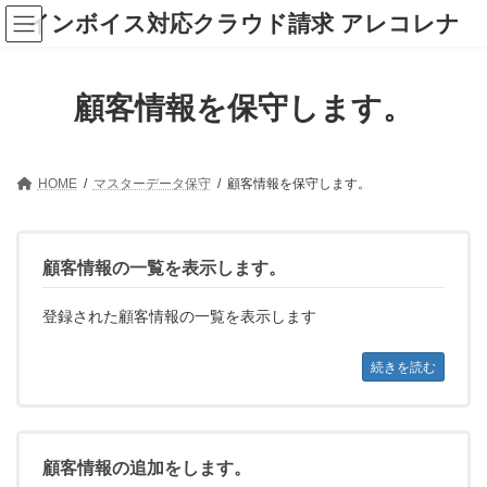
コ
ナ
インボイス対応クラウド請求 アレコレナ
ン
ビ
テ
ゲ
ン
ー
ツ
シ
顧客情報を保守します。
へ
ョ
ス
ン
キ
に
ッ
移
プ
動
HOME
マスターデータ保守
顧客情報を保守します。
顧客情報の一覧を表示します。
登録された顧客情報の一覧を表示します
続きを読む
顧客情報の追加をします。